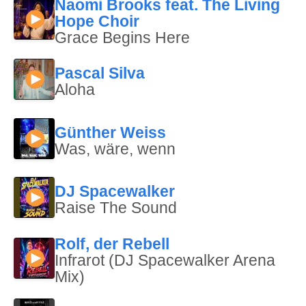
Naomi Brooks feat. The Living
Hope Choir
Grace Begins Here
Pascal Silva
Aloha
Günther Weiss
Was, wäre, wenn
DJ Spacewalker
Raise The Sound
Rolf, der Rebell
Infrarot (DJ Spacewalker Arena
Mix)