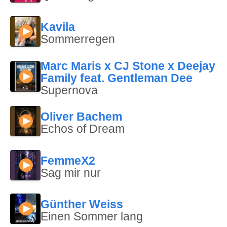
Kavila
Sommerregen
Marc Maris x CJ Stone x Deejay
Family feat. Gentleman Dee
Supernova
Oliver Bachem
Echos of Dream
FemmeX2
Sag mir nur
Günther Weiss
Einen Sommer lang